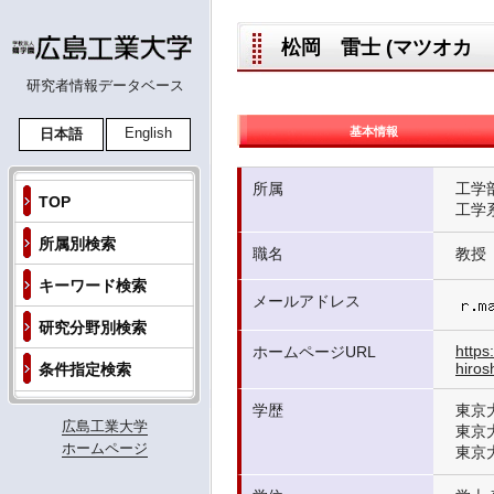
松岡 雷士 (マツオカ レオ
研究者情報データベース
基本情報
English
日本語
所属
工学
TOP
工学
所属別検索
職名
教授
キーワード検索
メールアドレス
研究分野別検索
https
ホームページURL
hiros
条件指定検索
学歴
東京
広島工業大学
東京
ホームページ
東京