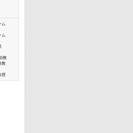
ーム
ーム
部
助教
准教
教授