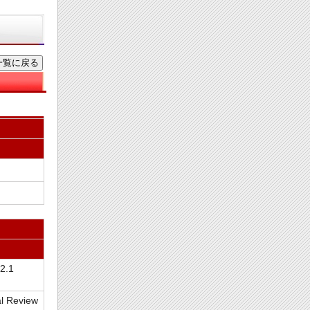
 2.1
al Review