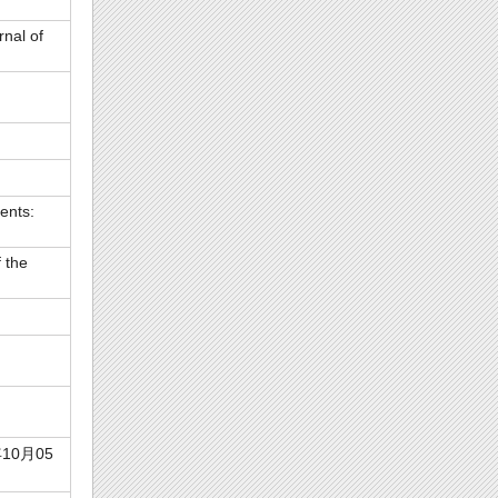
rnal of
ents:
 the
10月05