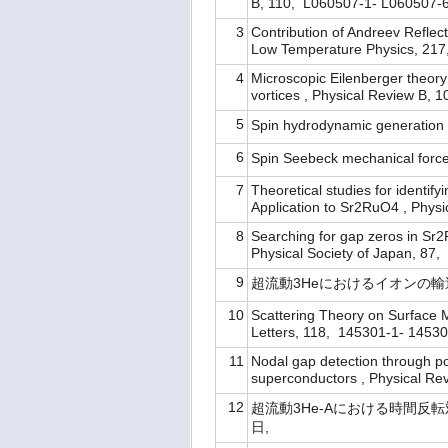
B, 110, L060507-1- L06050
3
Contribution of Andreev Reflect
Low Temperature Physics, 2
4
Microscopic Eilenberger theory 
vortices , Physical Review 
5
Spin hydrodynamic generat
6
Spin Seebeck mechanical for
7
Theoretical studies for identif
Application to Sr2RuO4 , Ph
8
Searching for gap zeros in Sr2
Physical Society of Japan, 
9
超流動3Heにおけるイオンの輸送現象
10
Scattering Theory on Surface M
Letters, 118, 145301-1- 14
11
Nodal gap detection through po
superconductors , Physical 
12
超流動3He-Aにおける時間反転対称
日,