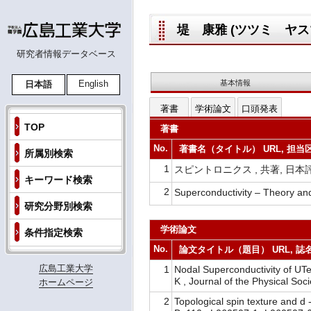
堤 康雅 (ツツミ ヤスマサ,
研究者情報データベース
基本情報
English
日本語
著書
学術論文
口頭発表
TOP
著書
No.
著書名（タイトル） URL, 担当区
所属別検索
1
スピントロニクス , 共著, 日本評論
キーワード検索
2
Superconductivity – Theory 
研究分野別検索
学術論文
条件指定検索
No.
論文タイトル（題目） URL, 誌名(
広島工業大学
1
Nodal Superconductivity of UTe
K , Journal of the Physical 
ホームページ
2
Topological spin texture and d 