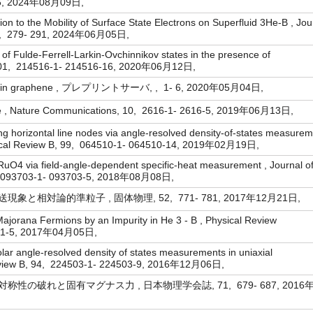
7-6, 2024年08月09日,
ion to the Mobility of Surface State Electrons on Superfluid 3He-B , Jou
17, 279- 291, 2024年06月05日,
of Fulde-Ferrell-Larkin-Ovchinnikov states in the presence of
B, 101, 214516-1- 214516-16, 2020年06月12日,
ion in graphene , プレプリントサーバ, , 1- 6, 2020年05月04日,
ce , Nature Communications, 10, 2616-1- 2616-5, 2019年06月13日,
ying horizontal line nodes via angle-resolved density-of-states measurem
ysical Review B, 99, 064510-1- 064510-14, 2019年02月19日,
RuO4 via field-angle-dependent specific-heat measurement , Journal of
87, 093703-1- 093703-5, 2018年08月08日,
と相対論的準粒子 , 固体物理, 52, 771- 781, 2017年12月21日,
ajorana Fermions by an Impurity in He 3 - B , Physical Review
5301-5, 2017年04月05日,
lar angle-resolved density of states measurements in uniaxial
Review B, 94, 224503-1- 224503-9, 2016年12月06日,
性の破れと固有マグナス力 , 日本物理学会誌, 71, 679- 687, 2016年